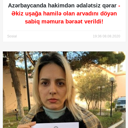
Azərbaycanda hakimdən ədalətsiz qərar
-
Əkiz uşağa hamilə olan arvadını döyən
sabiq məmura bəraət verildi!
Sosial
19:36 08.08.2020