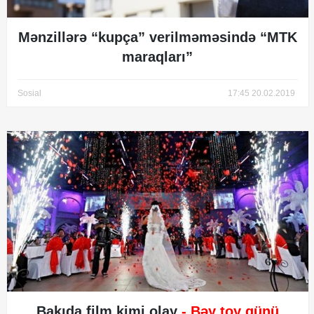
Mənzillərə “kupça” verilməməsində “MTK
maraqları”
Sosial
17:45 20.02.2019
Bakıda film kimi olay
- Bəy toy günü