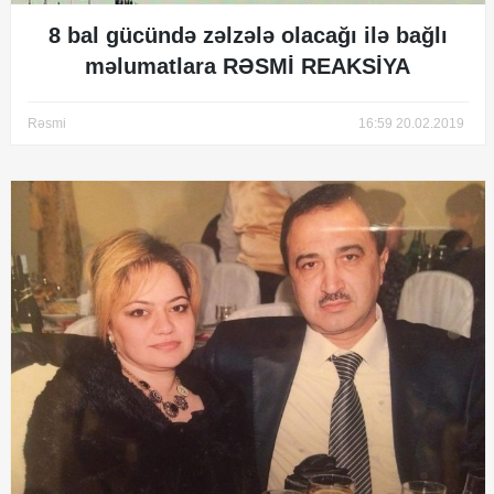
8 bal gücündə zəlzələ olacağı ilə bağlı
məlumatlara RƏSMİ REAKSİYA
Rəsmi
16:59 20.02.2019