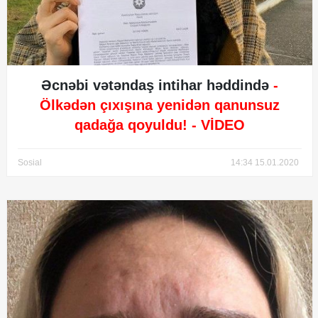
Əcnəbi vətəndaş intihar həddində
-
Ölkədən çıxışına yenidən qanunsuz
qadağa qoyuldu!
- VİDEO
Sosial
14:34 15.01.2020