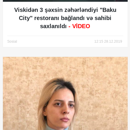
Viskidən 3 şəxsin zəhərləndiyi "Baku
City" restoranı bağlandı və sahibi
saxlanıldı
- VİDEO
Sosial
12:15 28.12.2019