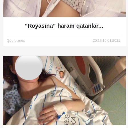
“Röyasına” haram qatanlar...
Şou-biznes
20:18 10.01.2021