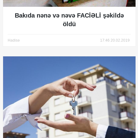
Bakıda nənə və nəvə FACİƏLİ şəkildə
öldü
Hadisə
17:46 20.02.2019