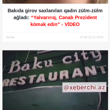
Bakıda girov saxlanılan qadın zülm-zülm
ağladı:
“Yalvarırıq, Cənab Prezident
kömək edin”
- VİDEO
Sosial
13:56 29.12.2019