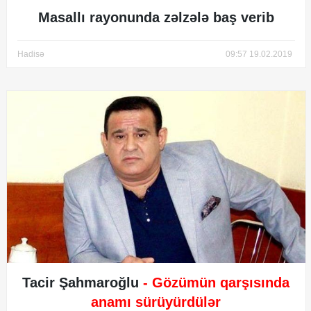
Masallı rayonunda zəlzələ baş verib
Hadisə
09:57 19.02.2019
Tacir Şahmaroğlu
- Gözümün qarşısında
anamı sürüyürdülər