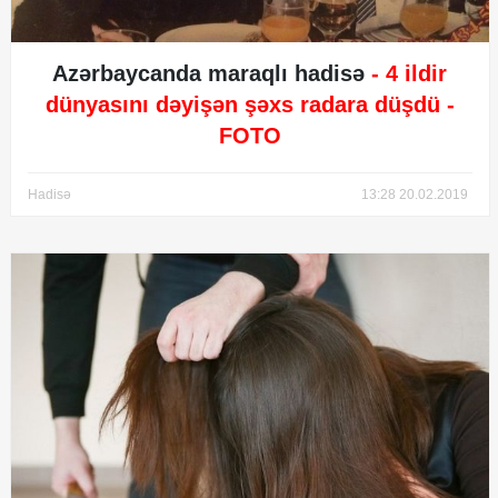
Azərbaycanda maraqlı hadisə
- 4 ildir
dünyasını dəyişən şəxs radara düşdü -
FOTO
Hadisə
13:28 20.02.2019