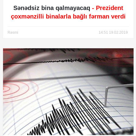
Sənədsiz bina qalmayacaq
- Prezident
çoxmənzilli binalarla bağlı fərman verdi
Rəsmi
14:51 19.02.2019