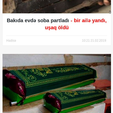
Bakıda evdə soba partladı
- bir ailə yandı,
uşaq öldü
Hadisə
10:21 21.02.2019