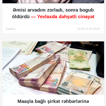
Əmisi arvadını zorladı, sonra bogub
öldürdü
— Yevlaxda dəhşətli cinayət
Hadisə
14:56 21.02.2019
Maaşla bağlı şirkət rəhbərlərinə