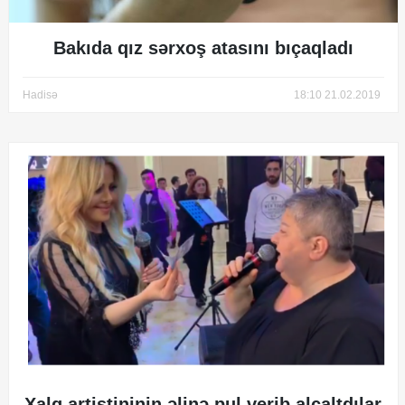
Bakıda qız sərxoş atasını bıçaqladı
Hadisə
18:10 21.02.2019
Xalq artistininin əlinə pul verib alçaltdılar