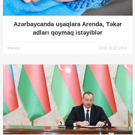
Azərbaycanda uşaqlara Arenda, Təkər
adları qoymaq istəyiblər
Maraqlı
10:08 20.02.2019