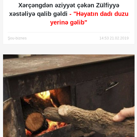
Xərçəngdən əziyyət çəkən Zülfiyyə
xəstəliyə qalib gəldi
- "Həyatın dadı duzu
yerinə gəlib"
Şou-biznes
14:53 21.02.2019