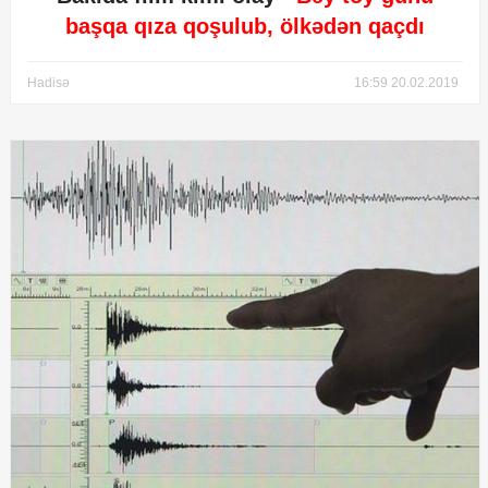
başqa qıza qoşulub, ölkədən qaçdı
Hadisə
16:59 20.02.2019