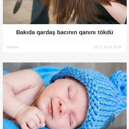
Bakıda qardaş bacının qanını tökdü
Hadisə
10:12 20.02.2019