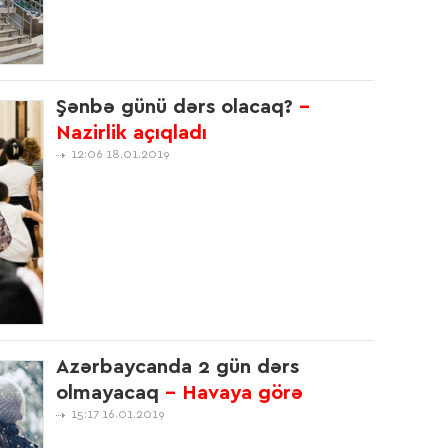
15:2
13:5
Şənbə günü dərs olacaq?
-
Nazirlik açıqladı
12:06 18.01.2019
13:5
12:3
Azərbaycanda 2 gün dərs
12:4
olmayacaq
- Havaya görə
- V
15:17 16.01.2019