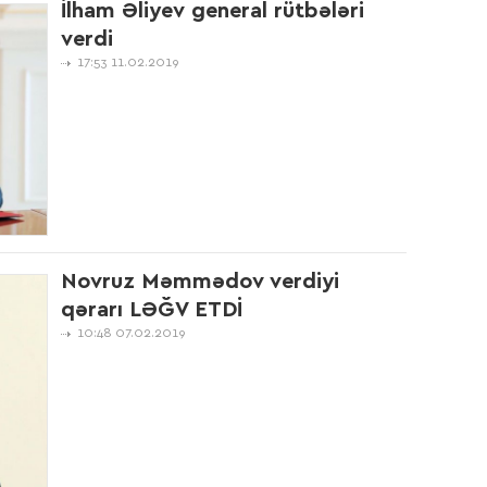
İlham Əliyev general rütbələri
verdi
17:53 11.02.2019
14:1
ver
pasp
16:3
Novruz Məmmədov verdiyi
qərarı LƏĞV ETDİ
18:1
10:48 07.02.2019
18:1