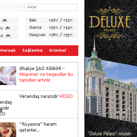
M
Bakı
+22
/ +33
7
°C
°C
M
Gəncə
+25
/ +34
91
°C
°C
Naxçıvan
+18
/ +35
M
°C
°C
816
Maraqlı
Sağlamlıq
Kriminal
Əhaliyə ŞAD XƏBƏR –
Müavinət və təqaüdlər bu
tarixdən artırılır
5
Vətəndaş narazıdır
VİDEO
4
“Röyasına” haram
qatanlar...