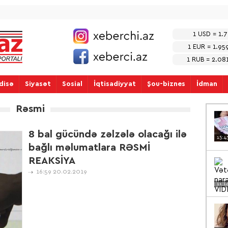
1 USD = 1.
1 EUR = 1.95
1 RUB = 2.0
disə
Siyasət
Sosial
İqtisadiyyat
Şou-biznes
İdman
Rəsmi
8 bal gücündə zəlzələ olacağı ilə
15:4
bağlı məlumatlara RƏSMİ
REAKSİYA
16:59 20.02.2019
11:1