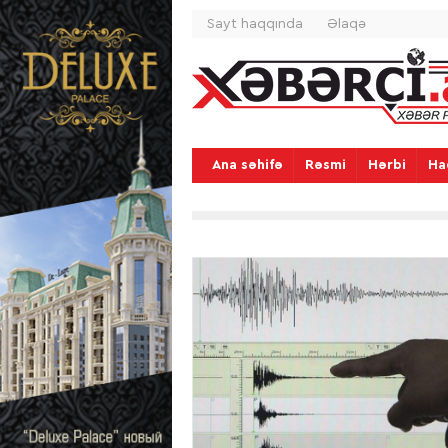
Sayt haqqında
Əlaqə
Ana səhifə
Rəsmi
Hərbi
Ha