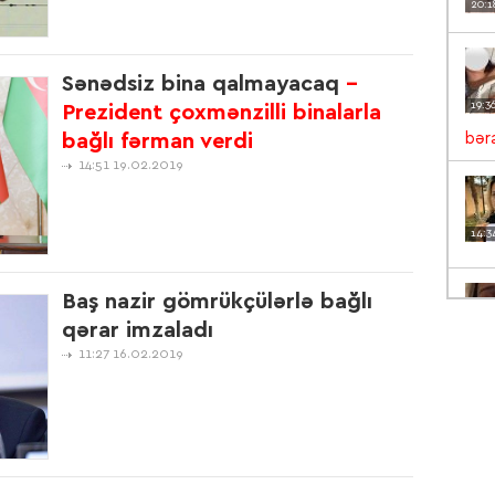
20:1
Sənədsiz bina qalmayacaq
-
19:3
Prezident çoxmənzilli binalarla
bağlı fərman verdi
bəra
14:51 19.02.2019
14:3
Baş nazir gömrükçülərlə bağlı
qərar imzaladı
13:5
11:27 16.02.2019
VİD
12:1