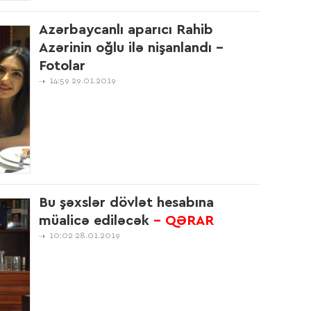
Azərbaycanlı aparıcı Rahib
16:5
Azərinin oğlu ilə nişanlandı -
Fotolar
14:59 29.01.2019
13:2
10:1
Bu şəxslər dövlət hesabına
müalicə ediləcək
- QƏRAR
10:02 28.01.2019
10:0
14:5