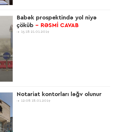
Babək prospektində yol niyə
çöküb
- RƏSMİ CAVAB
09:5
15:18 21.01.2019
16:1
16:1
Notariat kontorları ləğv olunur
12:08 18.01.2019
16:1