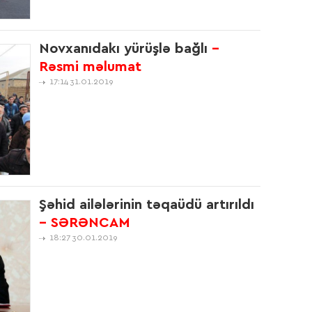
14:5
Novxanıdakı yürüşlə bağlı
-
Rəsmi məlumat
17:14 31.01.2019
10:2
17:4
Şəhid ailələrinin təqaüdü artırıldı
- SƏRƏNCAM
17:4
18:27 30.01.2019
16:5