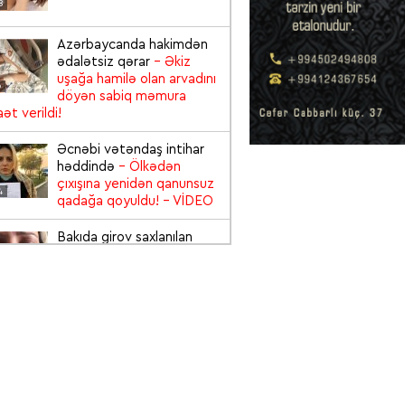
8
Azərbaycanda hakimdən
ədalətsiz qərar
- Əkiz
uşağa hamilə olan arvadını
6
döyən sabiq məmura
ət verildi!
Əcnəbi vətəndaş intihar
həddində
- Ölkədən
çıxışına yenidən qanunsuz
4
qadağa qoyuldu!
- VİDEO
Bakıda girov saxlanılan
qadın zülm-zülm ağladı:
“Yalvarırıq, Cənab
6
Prezident kömək edin”
-
EO
Viskidən 3 şəxsin
zəhərləndiyi "Baku City"
restoranı bağlandı və
5
sahibi saxlanıldı
- VİDEO