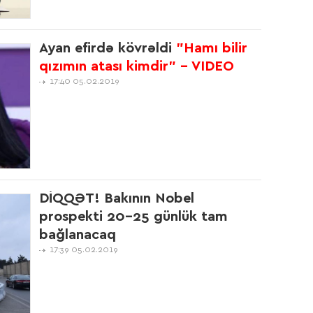
15:4
Ayan efirdə kövrəldi
"Hamı bilir
qızımın atası kimdir" - VIDEO
17:40 05.02.2019
15:4
15:2
DİQQƏT! Bakının Nobel
prospekti 20-25 günlük tam
14:5
bağlanacaq
17:39 05.02.2019
14:5