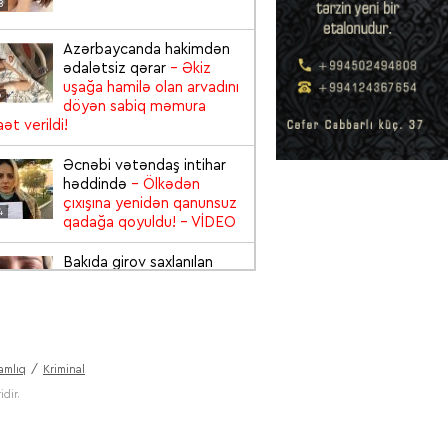
8
Azərbaycanda hakimdən
ədalətsiz qərar
- Əkiz
uşağa hamilə olan arvadını
6
döyən sabiq məmura
ət verildi!
Əcnəbi vətəndaş intihar
həddində
- Ölkədən
çıxışına yenidən qanunsuz
4
qadağa qoyuldu!
- VİDEO
Bakıda girov saxlanılan
qadın zülm-zülm ağladı:
“Yalvarırıq, Cənab
6
Prezident kömək edin”
-
EO
amlıq
Kriminal
Viskidən 3 şəxsin
dir.
zəhərləndiyi "Baku City"
restoranı bağlandı və
5
sahibi saxlanıldı
- VİDEO