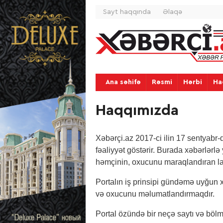
Sayt haqqında
Əlaqə
Ana səhifə
Rəsmi
Hərbi
Ha
Haqqımızda
Xəbərçi.az 2017-ci ilin 17 sentyabr-d
fəaliyyət göstərir. Burada xəbərlərlə 
həmçinin, oxucunu maraqlandıran layi
Portalın iş prinsipi gündəmə uyğun 
və oxucunu məlumatlandırmaqdır.
Portal özündə bir neçə saytı və bölmə