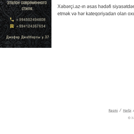
Xəbərçi.az-ın əsas hədəfi siyasətdə
etmək və hər kateqoriyadan olan ox
Rəsmi
Hərbi
© X