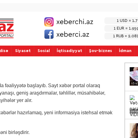
1 USD = 1.
1 EUR = 1.95
1 RUB = 2.0
disə
Siyasət
Sosial
İqtisadiyyat
Şou-biznes
İdman
15:4
a fəaliyyətə başlayıb. Sayt xəbər portal olaraq
yanaşı, geniş araşdırmalar, təhlillər, müsahibələr,
hələr yer alır.
11:1
xəbərlər hazırlamaq, yeni informasiya istehsal etmək
ni birləşdirir.