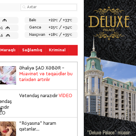
M
Bakı
+22
/ +33
7
°C
°C
M
Gəncə
+25
/ +34
91
°C
°C
Naxçıvan
+18
/ +35
M
°C
°C
816
Maraqlı
Sağlamlıq
Kriminal
Əhaliyə ŞAD XƏBƏR –
Müavinət və təqaüdlər bu
tarixdən artırılır
5
Vətəndaş narazıdır
VİDEO
4
“Röyasına” haram
qatanlar...