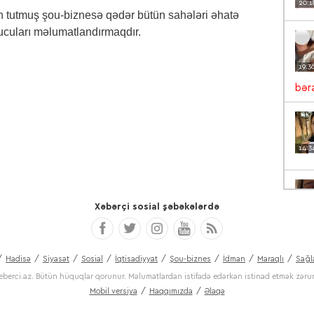
20:1
n tutmuş şou-biznesə qədər bütün sahələri əhatə
ucuları məlumatlandırmaqdır.
19:3
bəra
14:3
Xəbərçi sosial şəbəkələrdə
13:5
VİD
Hadisə
Siyasət
Sosial
İqtisadiyyat
Şou-biznes
İdman
Maraqlı
Sağl
eberci.az. Bütün hüquqlar qorunur. Məlumatlardan istifadə edərkən istinad etmək zəruri
Mobil versiya
Haqqımızda
Əlaqə
12:1