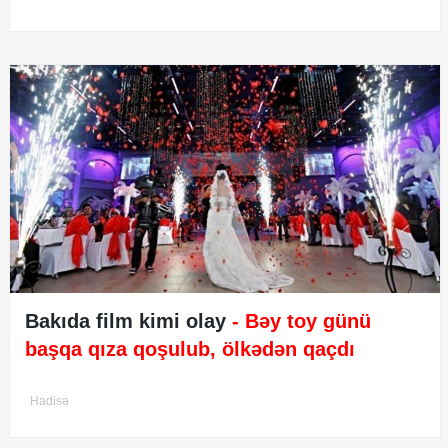
Bakıda film kimi olay
- Bəy toy günü
başqa qıza qoşulub, ölkədən qaçdı
Hadisə