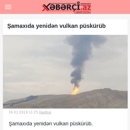
Ana səhifə
Rəsmi
Şamaxıda yenidən vulkan püskürüb
Hərbi
Hadisə
Siyasət
Sosial
İqtisadiyyat
Şou-biznes
16.02.2019 11:25
Hadisə
İdman
Şamaxıda yenidən vulkan püskürüb.
Maraqlı