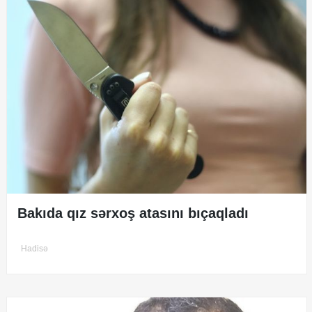
Bakıda qız sərxoş atasını bıçaqladı
Hadisə