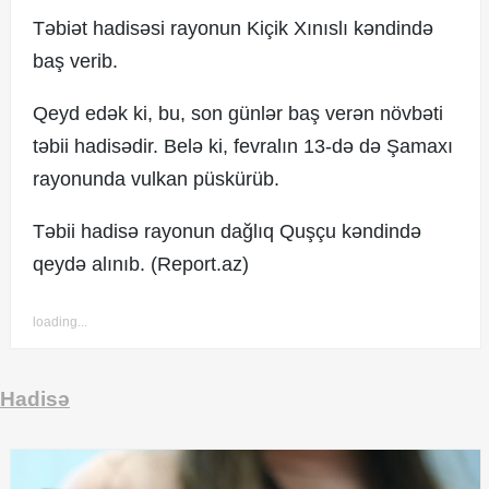
Təbiət hadisəsi rayonun Kiçik Xınıslı kəndində
baş verib.
© 2017. Xəbərçi.az
Qeyd edək ki, bu, son günlər baş verən növbəti
Created by Netservice.az
təbii hadisədir. Belə ki, fevralın 13-də də Şamaxı
rayonunda vulkan püskürüb.
Təbii hadisə rayonun dağlıq Quşçu kəndində
qeydə alınıb. (Report.az)
loading...
Hadisə