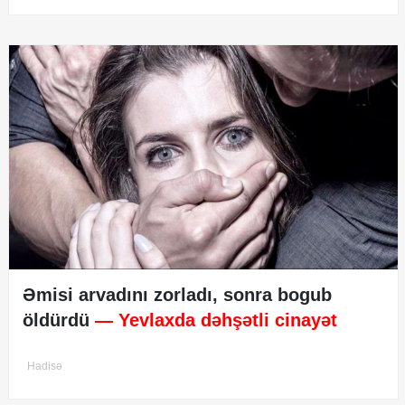
Əmisi arvadını zorladı, sonra bogub
öldürdü
— Yevlaxda dəhşətli cinayət
Hadisə