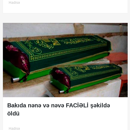
Hadisə
Bakıda nənə və nəvə FACİƏLİ şəkildə
öldü
Hadisə