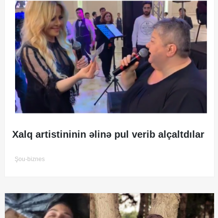
Xalq artistininin əlinə pul verib alçaltdılar
Şou-biznes