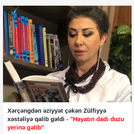
Xərçəngdən əziyyət çəkən Zülfiyyə
xəstəliyə qalib gəldi
- "Həyatın dadı duzu
yerinə gəlib"