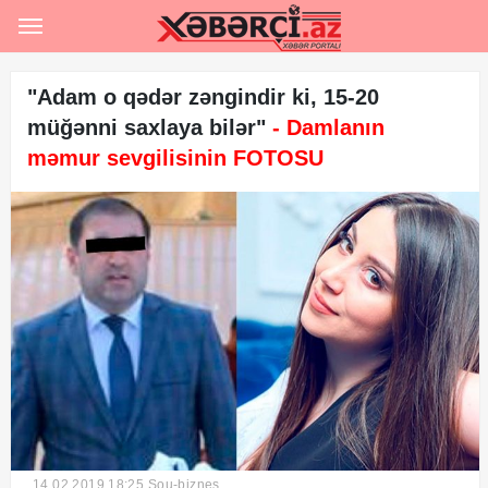
Ana səhifə
Rəsmi
"Adam o qədər zəngindir ki, 15-20
müğənni saxlaya bilər"
- Damlanın
Hərbi
məmur sevgilisinin FOTOSU
Hadisə
Siyasət
Sosial
İqtisadiyyat
Şou-biznes
İdman
Maraqlı
14.02.2019 18:25
Şou-biznes