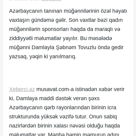
Azərbaycanın tanınan müğənnilərinin özəl həyatı
vaxtaşırı gündəmə gəlir. Son vaxtlar bəzi qadın
© 2017. Xəbərçi.az
müğənnilərin sponsorları haqda da maraqlı və
Created by Netservice.az
ziddiyyətli məlumatlar yayılır. Bu məsələdə
müğənni Damlayla Şəbnəm Tovuzlu öndə gedir
yazsaq, yəqin ki yanılmarıq.
Xeberci.az
musavat.com-a istinadən xəbər verir
ki, Damlaya maddi dəstək verən şəxs
Azərbaycanın qərb rayonlarından birinin icra
strukturunda yüksək vəzifə tutur. Onun sabiq
nazirlərdən birinin xalası nəvəsi olduğu haqda
məlumatlar var. Mənbə həmin məmurun adını