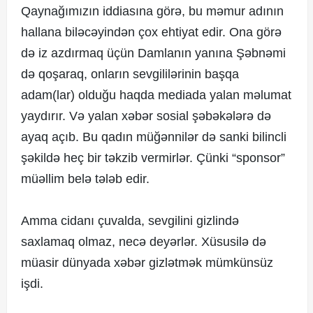
Qaynağımızın iddiasına görə, bu məmur adının
hallana biləcəyindən çox ehtiyat edir. Ona görə
də iz azdırmaq üçün Damlanın yanına Şəbnəmi
də qoşaraq, onların sevgililərinin başqa
adam(lar) olduğu haqda mediada yalan məlumat
yaydırır. Və yalan xəbər sosial şəbəkələrə də
ayaq açıb. Bu qadın müğənnilər də sanki bilincli
şəkildə heç bir təkzib vermirlər. Çünki “sponsor”
müəllim belə tələb edir.
Amma cidanı çuvalda, sevgilini gizlində
saxlamaq olmaz, necə deyərlər. Xüsusilə də
müasir dünyada xəbər gizlətmək mümkünsüz
işdi.