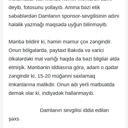
deyib, fotosunu yollayıb. Amma bəzi etik
səbəblərdən Damlanın sponsor-sevgilisinin adını
hələlik yazmağı məqsədə uyğun bilinməyib.
Mənbə bildirir ki, həmin məmur çox zəngindir.
Onun bölgələrdə, paytaxt Bakıda və xarici
ölkələrdəki mal varlığı haqda da bəzi bilgilər əldə
etmişik. Mənbənin iddiasına görə, adam o qədər
zəngindir ki, 15-20 müğənni saxlamaq
imkanlarına malikdir. Onun adı yerli mətbuatda
demək olar ki, indiyədək hallanmayıb.
Damlanın sevgilisi iddia edilən
şəxs