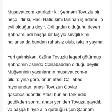
Musavat.com xatırladır ki, Şəbnəm Tovuzlu bir
neçə ildir ki, Hacı Rafiq kimi tanınan iş adamı ilə
evli olduğunu deyir. Ərli qadın olduğunu deyən
Şəbnəm, adı başqa bir kişiylə sevgili kimi
hallansa da bundan rahatsız olub, təkzib yaymır.
Yeri gəlmişkən, özünə Tovuzlu ləqəbi götürmüş
Şəbnəmin əslində Cəlilabaddan olduğu deyilir.
Müğənninin yaxınlarının musavat.com-a
bildirdiyinə görə, onun atası Cəlilabad
rayonundan, anası Tovuzun Qovlar
qəsəbəsindəndir. Atası bunları tərk edib
getdikdən sonra, anası yenidən Tovuza qayıdıb
və başqa biriylə ailə qurduğu üçün Şəbnəm