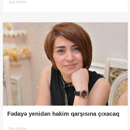
Şou-biznes
Fədayə yenidən hakim qarşısına çıxacaq
Şou-biznes