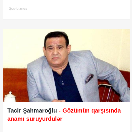
Şou-biznes
Tacir Şahmaroğlu
- Gözümün qarşısında
anamı sürüyürdülər