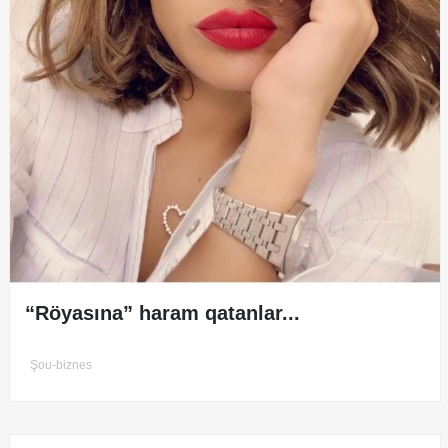
“Röyasına” haram qatanlar...
Şou-biznes