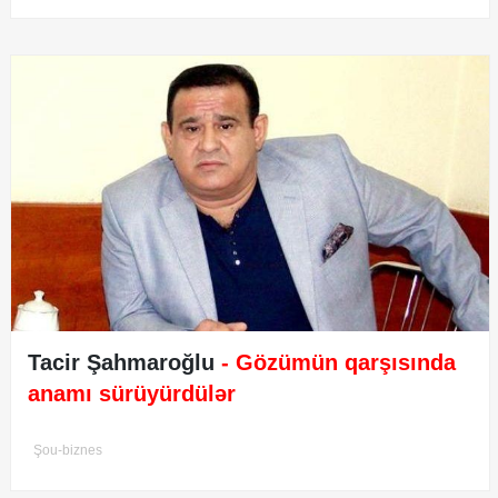
Tacir Şahmaroğlu
- Gözümün qarşısında
anamı sürüyürdülər
Şou-biznes