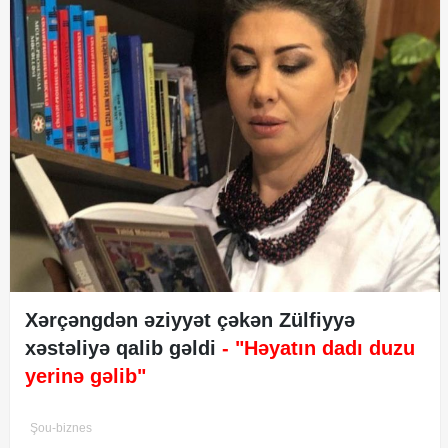
Xərçəngdən əziyyət çəkən Zülfiyyə
xəstəliyə qalib gəldi
- "Həyatın dadı duzu
yerinə gəlib"
Şou-biznes