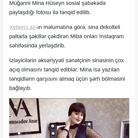
Müğənni Mina Hüseyn sosial şəbəkədə
paylaşdığı fotosu ilə tənqid edilib.
© 2017. Xəbərçi.az
Xeberci.az
-ın məlumatına görə, sinə dekolteli
Created by Netservice.az
paltarla şəkillər çəkdirən Miba onları İnstaqram
səhifəsində yerləşdirib.
İzləyicilərin əksəriyyəti sənətçinin sinəsinin çox
açıq olmasını tənqid ediblər. Mina isə yazılan
tənqidlərin qarşısını almaq üçün şərh bölməsini
bağlayıb.