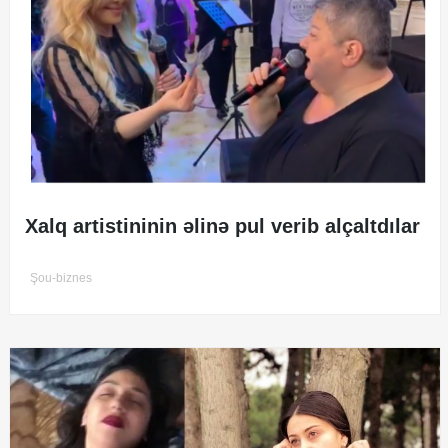
Xalq artistininin əlinə pul verib alçaltdılar
Şou-biznes