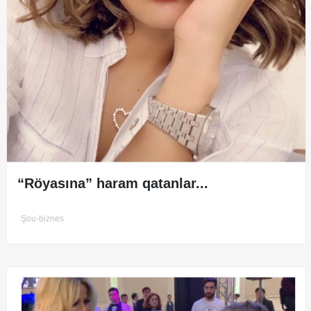
“Röyasına” haram qatanlar...
Şou-biznes