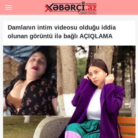
Ana səhifə
Rəsmi
Damlanın intim videosu olduğu iddia
olunan görüntü ilə bağlı AÇIQLAMA
Hərbi
Hadisə
Siyasət
Sosial
İqtisadiyyat
Şou-biznes
İdman
Maraqlı