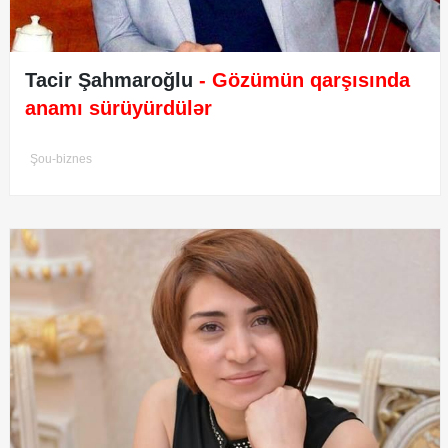
Tacir Şahmaroğlu
- Gözümün qarşısında
anamı sürüyürdülər
Şou-biznes