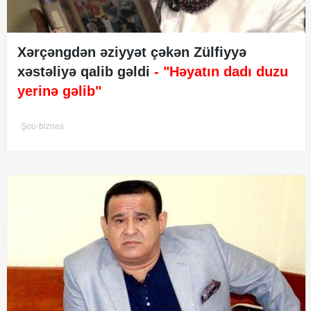
Xərçəngdən əziyyət çəkən Zülfiyyə
xəstəliyə qalib gəldi
- "Həyatın dadı duzu
yerinə gəlib"
Şou-biznes