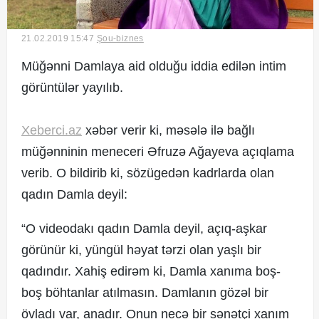
21.02.2019 15:47
Şou-biznes
© 2017. Xəbərçi.az
Müğənni Damlaya aid olduğu iddia edilən intim
Created by Netservice.az
görüntülər yayılıb.
Xeberci.az
xəbər verir ki, məsələ ilə bağlı
müğənninin meneceri Əfruzə Ağayeva açıqlama
verib. O bildirib ki, sözügedən kadrlarda olan
qadın Damla deyil:
“O videodakı qadın Damla deyil, açıq-aşkar
görünür ki, yüngül həyat tərzi olan yaşlı bir
qadındır. Xahiş edirəm ki, Damla xanıma boş-
boş böhtanlar atılmasın. Damlanın gözəl bir
övladı var, anadır. Onun necə bir sənətçi xanım