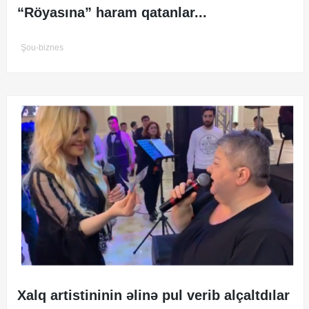
“Röyasına” haram qatanlar...
Şou-biznes
Xalq artistininin əlinə pul verib alçaltdılar