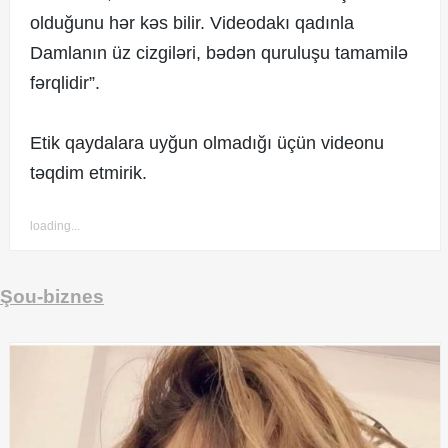
olduğunu hər kəs bilir. Videodakı qadınla
Damlanın üz cizgiləri, bədən quruluşu tamamilə
fərqlidir”.
Etik qaydalara uyğun olmadığı üçün videonu
təqdim etmirik.
loading...
Şou-biznes