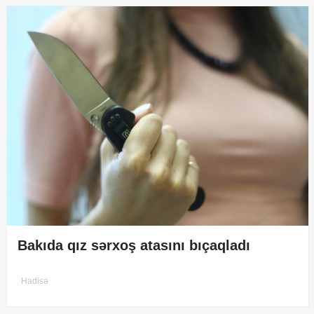
Bakıda qız sərxoş atasını bıçaqladı
Hadisə