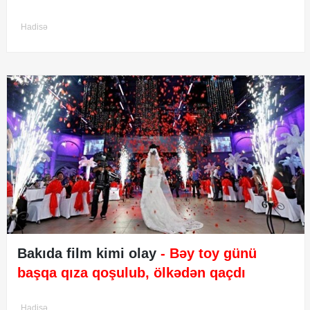
Hadisə
Bakıda film kimi olay
- Bəy toy günü
başqa qıza qoşulub, ölkədən qaçdı
Hadisə