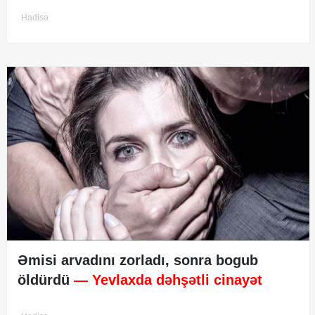
Hadisə
Əmisi arvadını zorladı, sonra bogub
öldürdü
— Yevlaxda dəhşətli cinayət