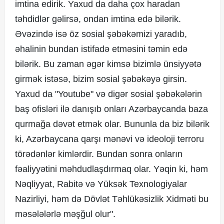
imtina edirik. Yaxud da daha çox haradan
təhdidlər gəlirsə, ondan imtina edə bilərik.
Əvəzində isə öz sosial şəbəkəmizi yaradıb,
əhalinin bundan istifadə etməsini təmin edə
bilərik. Bu zaman əgər kimsə bizimlə ünsiyyətə
girmək istəsə, bizim sosial şəbəkəyə girsin.
Yaxud da "Youtube" və digər sosial şəbəkələrin
baş ofisləri ilə danışıb onları Azərbaycanda baza
qurmağa dəvət etmək olar. Bununla da biz bilərik
ki, Azərbaycana qarşı mənəvi və ideoloji terroru
törədənlər kimlərdir. Bundan sonra onların
fəaliyyətini məhdudlaşdırmaq olar. Yəqin ki, həm
Nəqliyyat, Rabitə və Yüksək Texnologiyalar
Nazirliyi, həm də Dövlət Təhlükəsizlik Xidməti bu
məsələlərlə məşğul olur".