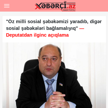
Ana səhifə
Rəsmi
"Öz milli sosial şəbəkəmizi yaradıb, digər
sosial şəbəkələri bağlamalıyıq"
—
Hərbi
Deputatdan ilginc açıqlama
Hadisə
Siyasət
Sosial
İqtisadiyyat
Şou-biznes
İdman
Maraqlı