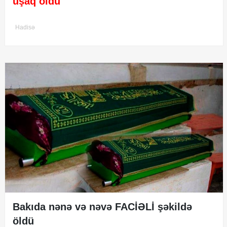
uşaq öldü
Hadisə
Bakıda nənə və nəvə FACİƏLİ şəkildə
öldü