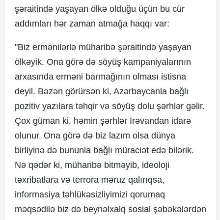
şəraitində yaşayan ölkə olduğu üçün bu cür
addımları hər zaman atmağa haqqı var:
"Biz ermənilərlə müharibə şəraitində yaşayan
ölkəyik. Ona görə də söyüş kampaniyalarının
arxasında erməni barmağının olması istisna
deyil. Bəzən görürsən ki, Azərbaycanla bağlı
pozitiv yazılara təhqir və söyüş dolu şərhlər gəlir.
Çox güman ki, həmin şərhlər İrəvandan idarə
olunur. Ona görə də biz lazım olsa dünya
birliyinə də bununla bağlı müraciət edə bilərik.
Nə qədər ki, müharibə bitməyib, ideoloji
təxribatlara və terrora məruz qalırıqsa,
informasiya təhlükəsizliyimizi qorumaq
məqsədilə biz də beynəlxalq sosial şəbəkələrdən