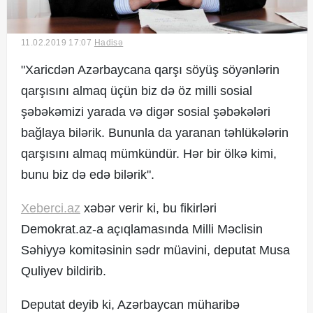
11.02.2019 17:07
Hadisə
© 2017. Xəbərçi.az
"Xaricdən Azərbaycana qarşı söyüş söyənlərin
Created by Netservice.az
qarşısını almaq üçün biz də öz milli sosial
şəbəkəmizi yarada və digər sosial şəbəkələri
bağlaya bilərik. Bununla da yaranan təhlükələrin
qarşısını almaq mümkündür. Hər bir ölkə kimi,
bunu biz də edə bilərik".
Xeberci.az
xəbər verir ki, bu fikirləri
Demokrat.az-a açıqlamasında Milli Məclisin
Səhiyyə komitəsinin sədr müavini, deputat Musa
Quliyev bildirib.
Deputat deyib ki, Azərbaycan müharibə