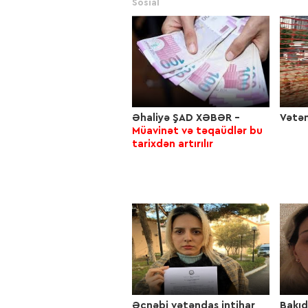
Sosial
Əhaliyə ŞAD XƏBƏR –
Vətən
Müavinət və təqaüdlər bu
tarixdən artırılır
Əcnəbi vətəndaş intihar
Bakıd