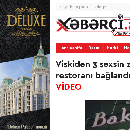
Sayt haqqında
Əlaqə
Ana səhifə
Rəsmi
Hərbi
Ha
Viskidən 3 şəxsin 
restoranı bağlandı
VİDEO