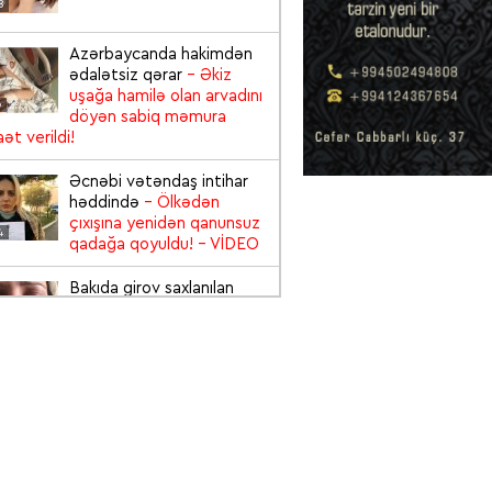
8
Azərbaycanda hakimdən
ədalətsiz qərar
- Əkiz
uşağa hamilə olan arvadını
6
döyən sabiq məmura
ət verildi!
Əcnəbi vətəndaş intihar
həddində
- Ölkədən
çıxışına yenidən qanunsuz
4
qadağa qoyuldu!
- VİDEO
Bakıda girov saxlanılan
qadın zülm-zülm ağladı:
“Yalvarırıq, Cənab
6
Prezident kömək edin”
-
EO
Viskidən 3 şəxsin
zəhərləndiyi "Baku City"
restoranı bağlandı və
5
sahibi saxlanıldı
- VİDEO