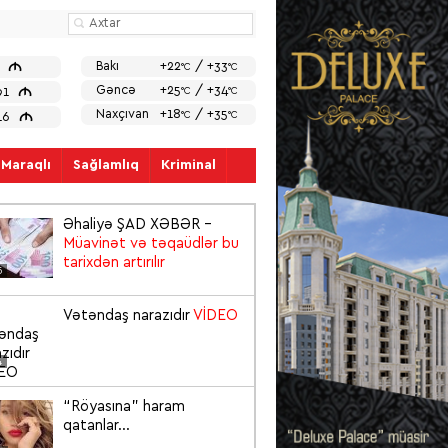
M
Bakı
+22
/ +33
7
°C
°C
M
Gəncə
+25
/ +34
91
°C
°C
Naxçıvan
+18
/ +35
M
°C
°C
816
Maraqlı
Sağlamlıq
Kriminal
Əhaliyə ŞAD XƏBƏR –
Müavinət və təqaüdlər bu
tarixdən artırılır
5
Vətəndaş narazıdır
VİDEO
4
“Röyasına” haram
qatanlar...