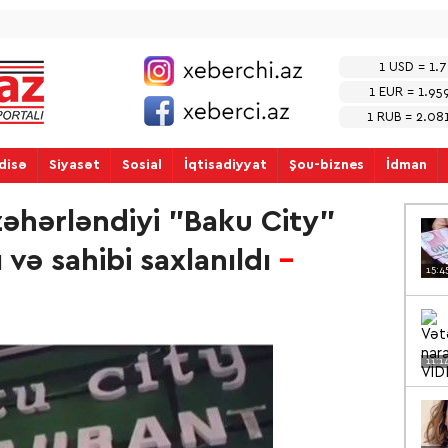
1 USD = 1.
1 EUR = 1.95
1 RUB = 2.0
disə
Siyasət
Sosial
İqtisadiyyat
Şou-biznes
İdman
zəhərləndiyi "Baku City"
 və sahibi saxlanıldı
-
15:4
11:1