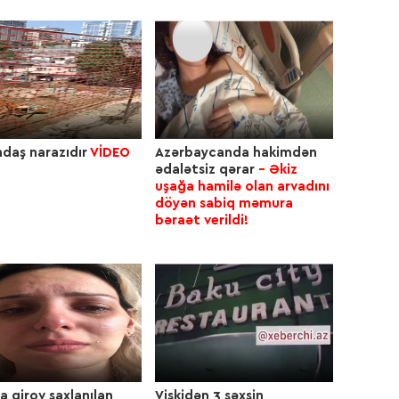
15:4
15:4
daş narazıdır
VİDEO
Azərbaycanda hakimdən
ədalətsiz qərar
- Əkiz
uşağa hamilə olan arvadını
15:2
döyən sabiq məmura
bəraət verildi!
14:5
14:5
a girov saxlanılan
Viskidən 3 şəxsin