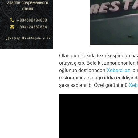
Ötən gün Bakıda texniki spirtdən haz
ortaya çıxıb. Belə ki, zəhərlənənlə
oğlunun dostlarından
Xeberci.az
- a
restoranında olduğu iddia edildiyind
şəxs saxlanılıb. Özəl görüntünü
Xeb