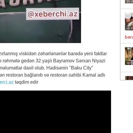
20:1
19:3
bəra
ırlanmış viskidən zəhərlənənlər barədə yeni faktlar
nib rəhmətə gedən 32 yaşlı Bayramov Sərxan Niyazi
14:3
 məlumatlar daxil olub. Hadisənin "Baku City"
ən restoran bağlanıb və restoran sahibi Kamal adlı
erci.az
təqdim edir
13:5
VİD
12:1