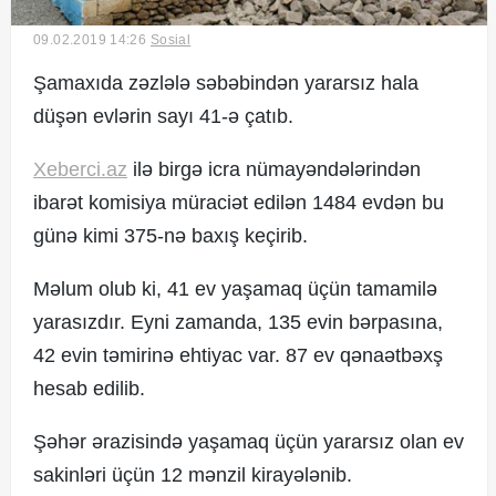
09.02.2019 14:26
Sosial
Şamaxıda zəzlələ səbəbindən yararsız hala
© 2017. Xəbərçi.az
düşən evlərin sayı 41-ə çatıb.
Created by Netservice.az
Xeberci.az
ilə birgə icra nümayəndələrindən
ibarət komisiya müraciət edilən 1484 evdən bu
günə kimi 375-nə baxış keçirib.
Məlum olub ki, 41 ev yaşamaq üçün tamamilə
yarasızdır. Eyni zamanda, 135 evin bərpasına,
42 evin təmirinə ehtiyac var. 87 ev qənaətbəxş
hesab edilib.
Şəhər ərazisində yaşamaq üçün yararsız olan ev
sakinləri üçün 12 mənzil kirayələnib.