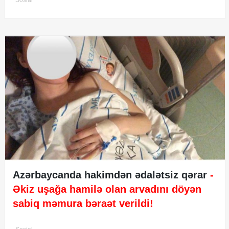
Azərbaycanda hakimdən ədalətsiz qərar
-
Əkiz uşağa hamilə olan arvadını döyən
sabiq məmura bəraət verildi!