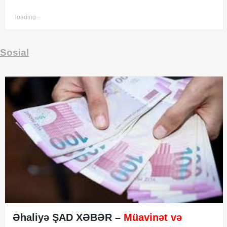
loading...
Sosial
Əhaliyə ŞAD XƏBƏR –
Müavinət və