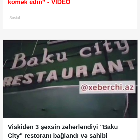
kömək edin”
- VİDEO
Sosial
Viskidən 3 şəxsin zəhərləndiyi "Baku
City" restoranı bağlandı və sahibi