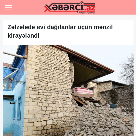
Ana səhifə
Rəsmi
Zəlzələdə evi dağılanlar üçün mənzil
kirayələndi
Hərbi
Hadisə
Siyasət
Sosial
İqtisadiyyat
Şou-biznes
İdman
Maraqlı