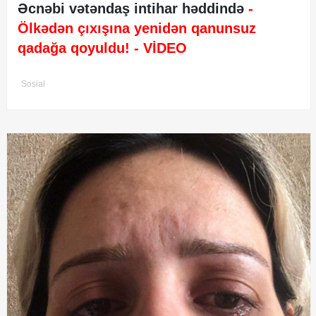
Əcnəbi vətəndaş intihar həddində
-
Ölkədən çıxışına yenidən qanunsuz
qadağa qoyuldu!
- VİDEO
Sosial