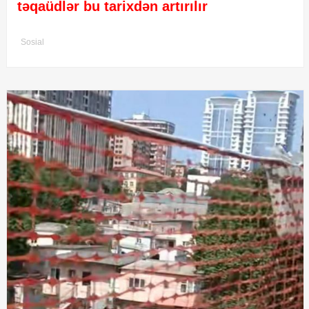
təqaüdlər bu tarixdən artırılır
Sosial