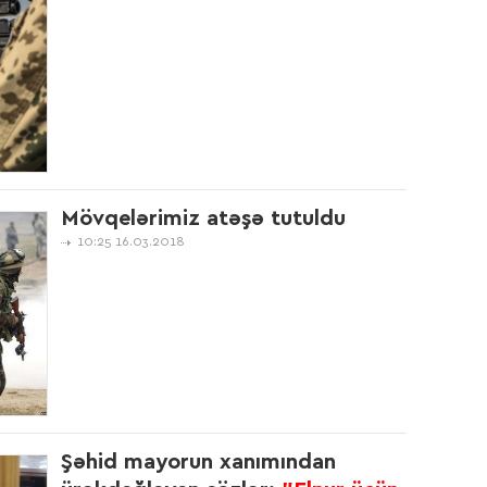
09:5
16:1
Mövqelərimiz atəşə tutuldu
10:25 16.03.2018
16:1
16:1
Şəhid mayorun xanımından