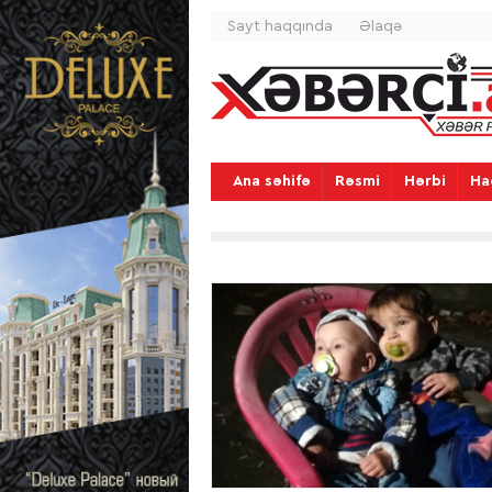
Sayt haqqında
Əlaqə
Ana səhifə
Rəsmi
Hərbi
Ha