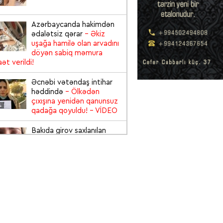
8
Azərbaycanda hakimdən
ədalətsiz qərar
- Əkiz
uşağa hamilə olan arvadını
6
döyən sabiq məmura
ət verildi!
Əcnəbi vətəndaş intihar
həddində
- Ölkədən
çıxışına yenidən qanunsuz
4
qadağa qoyuldu!
- VİDEO
Bakıda girov saxlanılan
qadın zülm-zülm ağladı:
“Yalvarırıq, Cənab
6
Prezident kömək edin”
-
EO
Viskidən 3 şəxsin
zəhərləndiyi "Baku City"
restoranı bağlandı və
5
sahibi saxlanıldı
- VİDEO