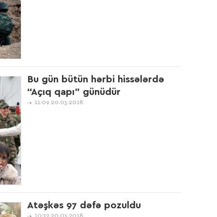
14:5
10:2
Bu gün bütün hərbi hissələrdə
“Açıq qapı” günüdür
11:09 20.03.2018
17:4
17:4
16:5
Atəşkəs 97 dəfə pozuldu
10:32 20.03.2018