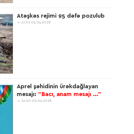
Atəşkəs rejimi 95 dəfə pozulub
14:1
11:01 03.04.2018
ver
pasp
16:3
Aprel şəhidinin ürəkdağlayan
18:1
mesajı:
"Bacı, anam mesajı ..."
19:20 02.04.2018
18:1