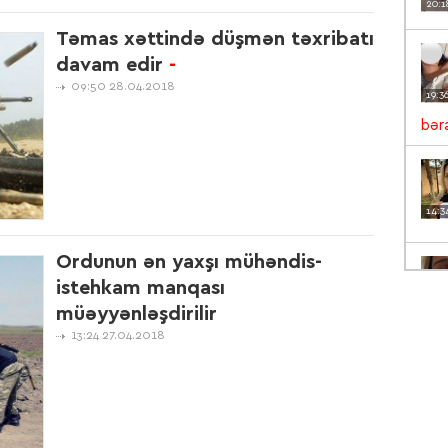
20:1
Təmas xəttində düşmən təxribatı
davam edir
-
09:50 28.04.2018
19:3
bəra
14:3
Ordunun ən yaxşı mühəndis-
istehkam manqası
13:5
müəyyənləşdirilir
13:24 27.04.2018
VİD
12:1