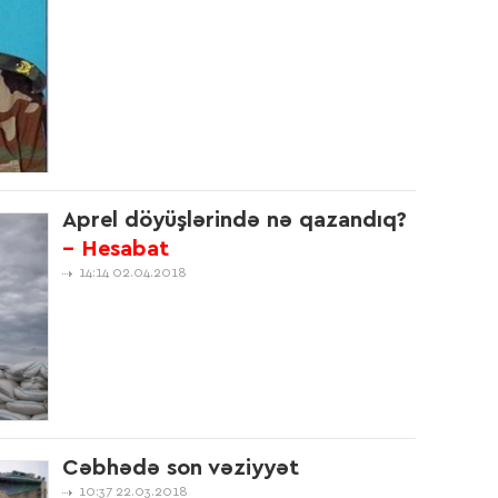
15:4
15:4
Aprel döyüşlərində nə qazandıq?
- Hesabat
15:2
14:14 02.04.2018
14:5
14:5
Cəbhədə son vəziyyət
10:37 22.03.2018