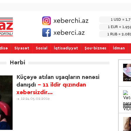
1 USD = 1.
1 EUR = 1.95
1 RUB = 2.0
disə
Siyasət
Sosial
İqtisadiyyat
Şou-biznes
İdman
Hərbi
Küçəyə atılan uşaqların nənəsi
15:4
danışdı
- 11 ildir qızından
xəbərsizdir...
12:24 05.02.2019
11:1