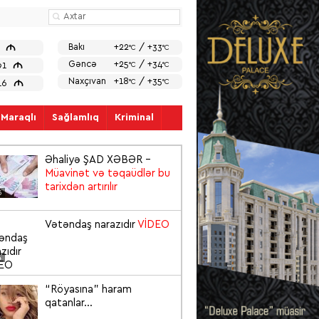
M
Bakı
+22
/ +33
7
°C
°C
M
Gəncə
+25
/ +34
91
°C
°C
Naxçıvan
+18
/ +35
M
°C
°C
816
Maraqlı
Sağlamlıq
Kriminal
Əhaliyə ŞAD XƏBƏR –
Müavinət və təqaüdlər bu
tarixdən artırılır
5
Vətəndaş narazıdır
VİDEO
4
“Röyasına” haram
qatanlar...