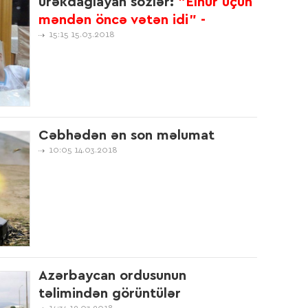
ürəkdağlayan sözlər:
"Elnur üçün
15:2
məndən öncə vətən idi" -
15:15 15.03.2018
13:5
13:5
Cəbhədən ən son məlumat
10:05 14.03.2018
12:3
12:4
Azərbaycan ordusunun
- V
təlimindən görüntülər
14:34 12.03.2018