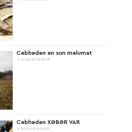
16:5
13:2
Cəbhədən ən son məlumat
10:29 19.03.2018
10:1
10:0
Cəbhədən XƏBƏR VAR
10:21 17.03.2018
14:5