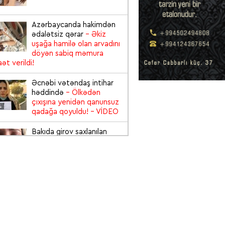
8
Azərbaycanda hakimdən
ədalətsiz qərar
- Əkiz
uşağa hamilə olan arvadını
6
döyən sabiq məmura
ət verildi!
Əcnəbi vətəndaş intihar
həddində
- Ölkədən
çıxışına yenidən qanunsuz
4
qadağa qoyuldu!
- VİDEO
Bakıda girov saxlanılan
qadın zülm-zülm ağladı:
“Yalvarırıq, Cənab
6
Prezident kömək edin”
-
EO
Viskidən 3 şəxsin
zəhərləndiyi "Baku City"
restoranı bağlandı və
5
sahibi saxlanıldı
- VİDEO