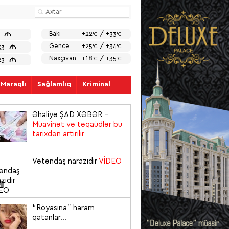
M
Bakı
+22
/ +33
7
°C
°C
M
Gəncə
+25
/ +34
33
°C
°C
Naxçıvan
+18
/ +35
M
°C
°C
23
Maraqlı
Sağlamlıq
Kriminal
Əhaliyə ŞAD XƏBƏR –
Müavinət və təqaüdlər bu
tarixdən artırılır
5
Vətəndaş narazıdır
VİDEO
4
“Röyasına” haram
qatanlar...