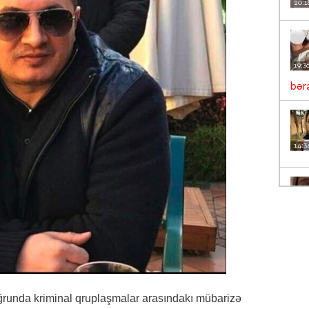
20:1
19:3
bəra
14:3
13:5
VİD
12:1
ğrunda kriminal qruplaşmalar arasındakı mübarizə