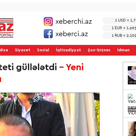
1 USD = 1.
1 EUR = 1.96
1 RUB = 2.10
disə
Siyasət
Sosial
İqtisadiyyat
Şou-biznes
İdman
teti güllələtdi
- Yeni
ı
15:4
11:1