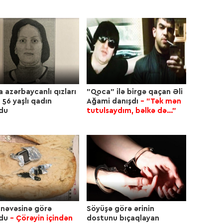
15:4
15:4
a azərbaycanlı qızları
"Qoca" ilə birgə qaçan Əli
 56 yaşlı qadın
Ağami danışdı
- "Tək mən
du
tutulsaydım, bəlkə də..."
15:2
14:5
14:5
nəvəsinə görə
Söyüşə görə ərinin
ldu
- Çörəyin içindən
dostunu bıçaqlayan