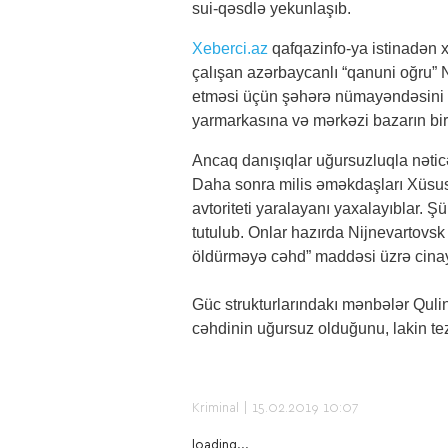
sui-qəsdlə yekunlaşıb.
Xeberci.az
qafqazinfo-ya istinadən x
çalışan azərbaycanlı “qanuni oğru” Na
etməsi üçün şəhərə nümayəndəsini gö
yarmarkasına və mərkəzi bazarın bir 
Ancaq danışıqlar uğursuzluqla nəticəl
Daha sonra milis əməkdaşları Xüsusi 
avtoriteti yaralayanı yaxalayıblar. Ş
tutulub. Onlar hazırda Nijnevartovsk
öldürməyə cəhd” maddəsi üzrə cinayət
Güc strukturlarındakı mənbələr Quli
cəhdinin uğursuz olduğunu, lakin tez
Kriminal
| 15.02.2019 10:07
loading...