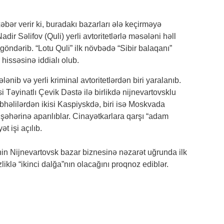
əbər verir ki, buradakı bazarları ələ keçirməyə
dir Səlifov (Quli) yerli avtoritetlərlə məsələni həll
14:1
ndərib. “Lotu Quli” ilk növbədə “Sibir balaqanı”
ver
hissəsinə iddialı olub.
pasp
ənib və yerli kriminal avtoritetlərdən biri yaralanıb.
Təyinatlı Çevik Dəstə ilə birlikdə nijnevartovsklu
übhəlilərdən ikisi Kaspiyskdə, biri isə Moskvada
16:3
 şəhərinə aparılıblar. Cinayətkarlara qarşı “adam
 işi açılıb.
18:1
nin Nijnevartovsk bazar biznesinə nəzarət uğrunda ilk
liklə “ikinci dalğa”nın olacağını proqnoz ediblər.
18:1