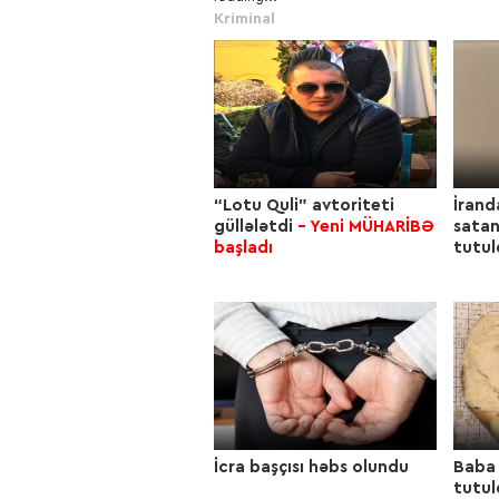
Kriminal
“Lotu Quli” avtoriteti
İrand
güllələtdi
- Yeni MÜHARİBƏ
satan
başladı
tutul
İcra başçısı həbs olundu
Baba 
tutu