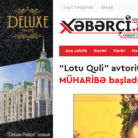
Sayt haqqında
Əlaqə
Ana səhifə
Rəsmi
Hərbi
Ha
“Lotu Quli” avtori
MÜHARİBƏ başlad