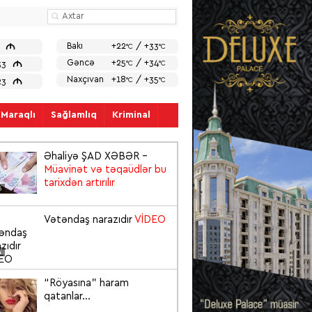
M
Bakı
+22
/ +33
7
°C
°C
M
Gəncə
+25
/ +34
33
°C
°C
Naxçıvan
+18
/ +35
M
°C
°C
23
Maraqlı
Sağlamlıq
Kriminal
Əhaliyə ŞAD XƏBƏR –
Müavinət və təqaüdlər bu
tarixdən artırılır
5
Vətəndaş narazıdır
VİDEO
4
“Röyasına” haram
qatanlar...