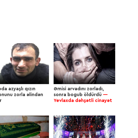
15:4
15:4
15:2
da azyaşlı qızın
Əmisi arvadını zorladı,
onunu zorla əlindən
sonra bogub öldürdü
—
14:5
r
Yevlaxda dəhşətli cinayət
14:5