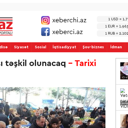
1 USD = 1.
1 EUR = 1.96
1 RUB = 2.10
disə
Siyasət
Sosial
İqtisadiyyat
Şou-biznes
İdman
 təşkil olunacaq
- Tarixi
15:4
11:1