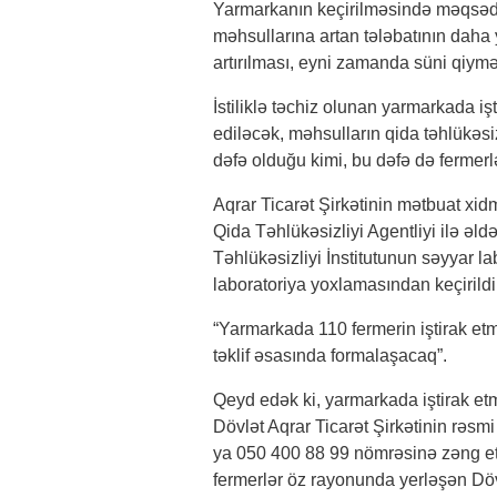
Yarmarkanın keçirilməsində məqsəd h
məhsullarına artan tələbatının daha 
artırılması, eyni zamanda süni qiymət
İstiliklə təchiz olunan yarmarkada işt
ediləcək, məhsulların qida təhlükəsi
dəfə olduğu kimi, bu dəfə də fermerl
Aqrar Ticarət Şirkətinin mətbuat xid
Qida Təhlükəsizliyi Agentliyi ilə əl
Təhlükəsizliyi İnstitutunun səyyar la
laboratoriya yoxlamasından keçirild
“Yarmarkada 110 fermerin iştirak etm
təklif əsasında formalaşacaq”.
Qeyd edək ki, yarmarkada iştirak etm
Dövlət Aqrar Ticarət Şirkətinin rəsmi 
ya 050 400 88 99 nömrəsinə zəng e
fermerlər öz rayonunda yerləşən Dövl