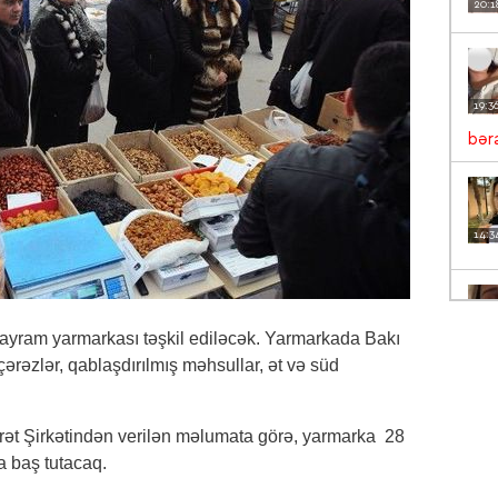
20:1
19:3
bəra
14:3
ayram yarmarkası təşkil ediləcək. Yarmarkada Bakı
13:5
çərəzlər, qablaşdırılmış məhsullar, ət və süd
VİD
rət Şirkətindən verilən məlumata görə, yarmarka 28
 baş tutacaq.
12:1