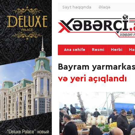
Sayt haqqında
Əlaqə
Ana səhifə
Rəsmi
Hərbi
Ha
Bayram yarmarkası
və yeri açıqlandı