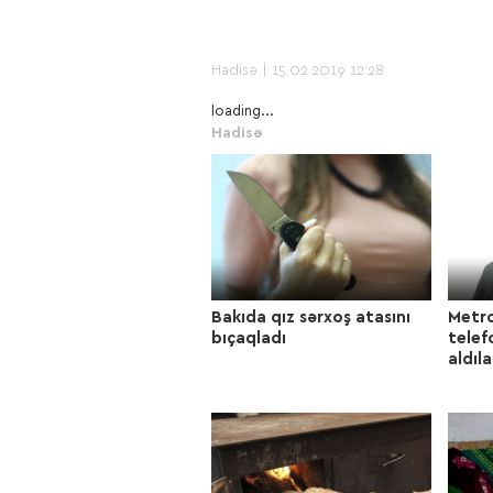
Hadisə
| 15.02.2019 12:28
loading...
Hadisə
Bakıda qız sərxoş atasını
Metro
bıçaqladı
telef
aldıla