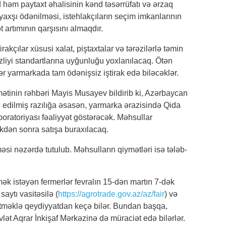
əm paytaxt əhalisinin kənd təsərrüfatı və ərzaq
yaxşı ödənilməsi, istehlakçıların seçim imkanlarının
 artımının qarşısını almaqdır.
14:1
irakçılar xüsusi xalat, piştaxtalar və tərəzilərlə təmin
ver
zliyi standartlarına uyğunluğu yoxlanılacaq. Ötən
pasp
ər yarmarkada tam ödənişsiz iştirak edə biləcəklər.
mətinin rəhbəri Mayis Musayev bildirib ki, Azərbaycan
də edilmiş razılığa əsasən, yarmarka ərazisində Qida
16:3
boratoriyası fəaliyyət göstərəcək. Məhsullar
ikdən sonra satışa buraxılacaq.
əsi nəzərdə tutulub. Məhsulların qiymətləri isə tələb-
18:1
ək istəyən fermerlər fevralın 15-dən martın 7-dək
saytı vasitəsilə (
https://agrotrade.gov.az/az/fair
) və
18:1
tməklə qeydiyyatdan keçə bilər. Bundan başqa,
ət Aqrar İnkişaf Mərkəzinə də müraciət edə bilərlər.