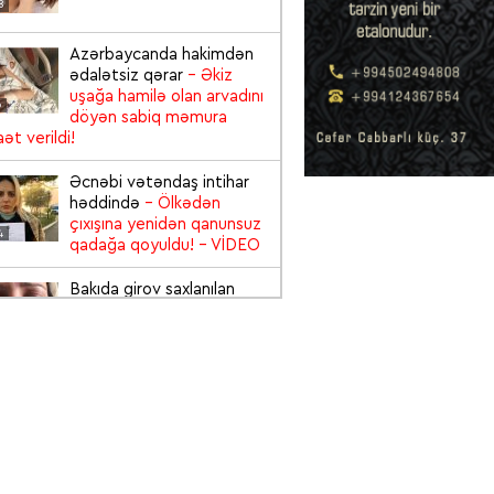
8
Azərbaycanda hakimdən
ədalətsiz qərar
- Əkiz
uşağa hamilə olan arvadını
6
döyən sabiq məmura
ət verildi!
Əcnəbi vətəndaş intihar
həddində
- Ölkədən
çıxışına yenidən qanunsuz
4
qadağa qoyuldu!
- VİDEO
Bakıda girov saxlanılan
qadın zülm-zülm ağladı:
“Yalvarırıq, Cənab
6
Prezident kömək edin”
-
EO
Viskidən 3 şəxsin
zəhərləndiyi "Baku City"
restoranı bağlandı və
5
sahibi saxlanıldı
- VİDEO