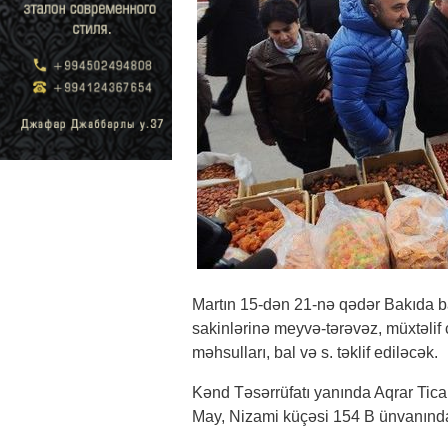
Martın 15-dən 21-nə qədər Bakıda b
sakinlərinə meyvə-tərəvəz, müxtəlif 
məhsulları, bal və s. təklif ediləcək.
Kənd Təsərrüfatı yanında Aqrar Tica
May, Nizami küçəsi 154 B ünvanında