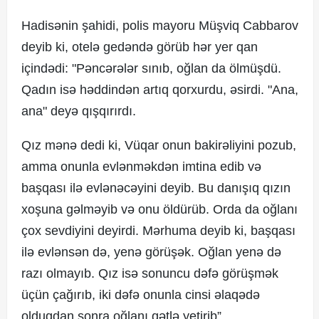
Hadisənin şahidi, polis mayoru Müşviq Cabbarov
deyib ki, otelə gedəndə görüb hər yer qan
içindədi: "Pəncərələr sınıb, oğlan da ölmüşdü.
Qadın isə həddindən artıq qorxurdu, əsirdi. "Ana,
ana" deyə qışqırırdı.
Qız mənə dedi ki, Vüqar onun bakirəliyini pozub,
amma onunla evlənməkdən imtina edib və
başqası ilə evlənəcəyini deyib. Bu danışıq qızın
xoşuna gəlməyib və onu öldürüb. Orda da oğlanı
çox sevdiyini deyirdi. Mərhuma deyib ki, başqası
ilə evlənsən də, yenə görüşək. Oğlan yenə də
razı olmayıb. Qız isə sonuncu dəfə görüşmək
üçün çağırıb, iki dəfə onunla cinsi əlaqədə
olduqdan sonra oğlanı qətlə yetirib”.