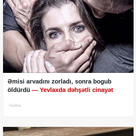
Əmisi arvadını zorladı, sonra bogub
öldürdü
— Yevlaxda dəhşətli cinayət
Hadisə