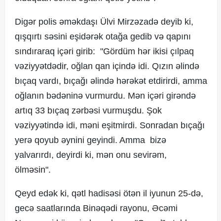
Digər polis əməkdaşı Ülvi Mirzəzadə deyib ki,
qışqırtı səsini eşidərək otağa gedib və qapını
sındıraraq içəri girib: "Gördüm hər ikisi çılpaq
vəziyyətdədir, oğlan qan içində idi. Qızın əlində
bıçaq vardı, bıçağı əlində hərəkət etdirirdi, amma
oğlanın bədəninə vurmurdu. Mən içəri girəndə
artıq 33 bıçaq zərbəsi vurmuşdu. Şok
vəziyyətində idi, məni eşitmirdi. Sonradan bıçağı
yerə qoyub əynini geyindi. Amma bizə
yalvarırdı, deyirdi ki, mən onu sevirəm,
ölməsin".
Qeyd edək ki, qətl hadisəsi ötən il iyunun 25-də,
gecə saatlarında Binəqədi rayonu, Əcəmi