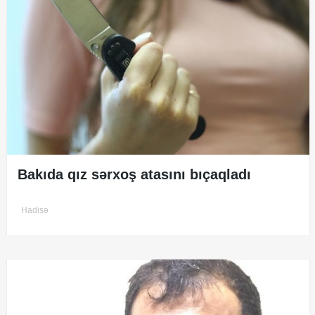
Bakıda qız sərxoş atasını bıçaqladı
Hadisə