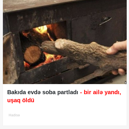
Bakıda evdə soba partladı
- bir ailə yandı,
uşaq öldü
Hadisə