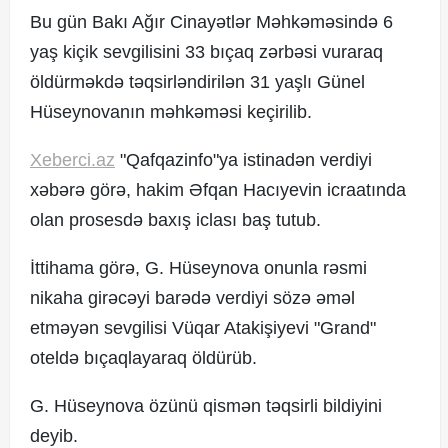
Bu gün Bakı Ağır Cinayətlər Məhkəməsində 6
yaş kiçik sevgilisini 33 bıçaq zərbəsi vuraraq
öldürməkdə təqsirləndirilən 31 yaşlı Günel
© 2017. Xəbərçi.az
Created by Netservice.az
Hüseynovanın məhkəməsi keçirilib.
Xeberci.az
"Qafqazinfo"ya istinadən verdiyi
xəbərə görə, hakim Əfqan Hacıyevin icraatında
olan prosesdə baxış iclası baş tutub.
İttihama görə, G. Hüseynova onunla rəsmi
nikaha girəcəyi barədə verdiyi sözə əməl
etməyən sevgilisi Vüqar Atakişiyevi "Grand"
oteldə bıçaqlayaraq öldürüb.
G. Hüseynova özünü qismən təqsirli bildiyini
deyib.