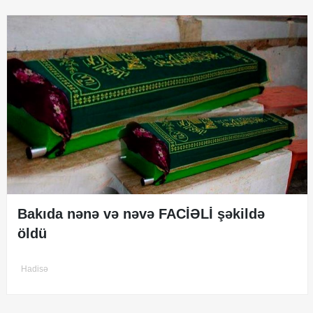
Bakıda nənə və nəvə FACİƏLİ şəkildə
öldü
Hadisə