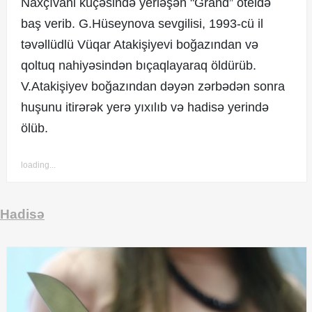
Naxçıvani küçəsində yerləşən "Grand” oteldə
baş verib. G.Hüseynova sevgilisi, 1993-cü il
təvəllüdlü Vüqar Atakişiyevi boğazından və
qoltuq nahiyəsindən bıçaqlayaraq öldürüb.
V.Atakişiyev boğazından dəyən zərbədən sonra
huşunu itirərək yerə yıxılıb və hadisə yerində
ölüb.
loading...
Hadisə