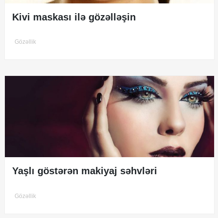
Kivi maskası ilə gözəlləşin
Gözəllik
Yaşlı göstərən makiyaj səhvləri
Gözəllik