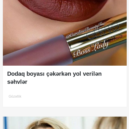
Dodaq boyası çəkərkən yol verilən
səhvlər
Gözəllik