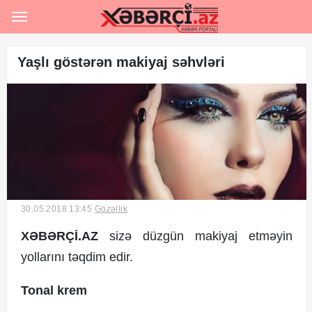
Ana səhifə
Rəsmi
Yaşlı göstərən makiyaj səhvləri
Hərbi
Hadisə
Siyasət
Sosial
30.05.2018 13:45
Gözəllik
İqtisadiyyat
XƏBƏRÇİ.AZ
sizə düzgün makiyaj etməyin
Şou-biznes
yollarını təqdim edir.
İdman
Tonal krem
Maraqlı